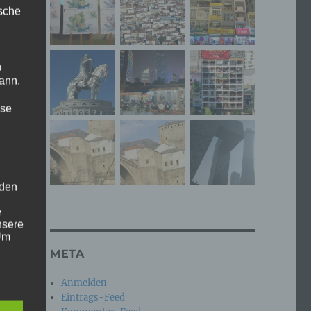
ische
n
ann.
ise
 den
e
nsere
 Um
META
Anmelden
Eintrags-Feed