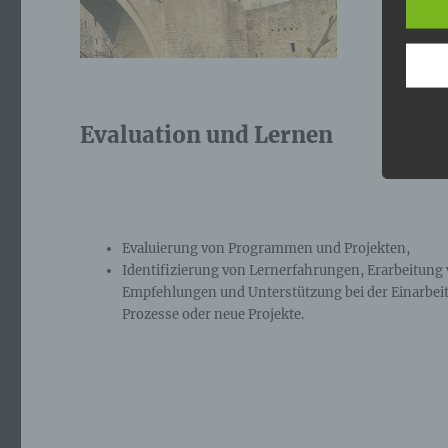
a)
Evaluation und Lernen
Pe
ide
„be
Pe
Zu
zu
me
Evaluierung von Programmen und Projekten,
ph
Identifizierung von Lernerfahrungen, Erarbeitung
ode
Empfehlungen und Unterstützung bei der Einarbeit
we
Prozesse oder neue Projekte.
b)
Bet
Pe
Ve