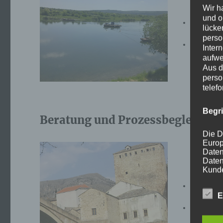
Wir h
und o
Unterstüt
lücke
internatio
perso
Manageme
Inter
grenzüber
aufwe
Aus d
perso
telef
Begr
Beratung und Prozessbegleitung
Die D
Europ
Daten
Daten
Kunde
dies 
Fachliche
Begrif
E
& Stadten
Methodisc
Wir v
Training 
folge