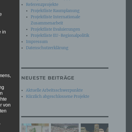
Referenzprojekte
Projektliste Raumplanung
e
Projektliste Internationale
Zusammenarbeit
Projektliste Evaluierungen
 in
Projektliste EU-Regionalpolitik
Impressum
Datenschutzerklärung
mens,
NEUESTE BEITRÄGE
ng
Aktuelle Arbeitsschwerpunkte
en
Kürzlich abgeschlossene Projekte
chte
r von
ten
.