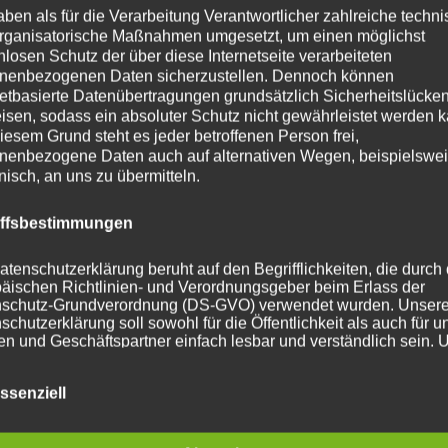
aben als für die Verarbeitung Verantwortlicher zahlreiche techn
rganisatorische Maßnahmen umgesetzt, um einen möglichst
zung der Umsetzung von Projekten nationaler und
nlosen Schutz der über diese Internetseite verarbeiteten
naler Geber,
nenbezogenen Daten sicherzustellen. Dennoch können
nt Support
für EU-Programme und Projekte, vor allem für
netbasierte Datenübertragungen grundsätzlich Sicherheitslücke
schreitende und transnationale Kooperationen.
isen, sodass ein absoluter Schutz nicht gewährleistet werden k
iesem Grund steht es jeder betroffenen Person frei,
nenbezogene Daten auch auf alternativen Wegen, beispielswe
onisch, an uns zu übermitteln.
iffsbestimmungen
atenschutzerklärung beruht auf den Begrifflichkeiten, die durch
äischen Richtlinien- und Verordnungsgeber beim Erlass der
schutz-Grundverordnung (DS-GVO) verwendet wurden. Unser
schutzerklärung soll sowohl für die Öffentlichkeit als auch für u
n und Geschäftspartner einfach lesbar und verständlich sein.
zu gewährleisten, möchten wir vorab die verwendeten
 Beratung in den Schwerpuktbereichen in den Bereichen Raum-
flichkeiten erläutern.
ssenziell
twicklung, Governance & Konflikt, sowie Medienentwicklung;
he Beratung, Organisationsentwicklung,
Capacity Development
,
erwenden in dieser Datenschutzerklärung unter anderem die
und Coaching.
nden Begriffe: