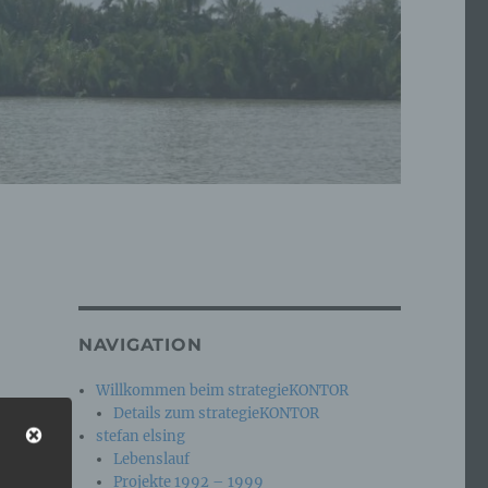
NAVIGATION
Willkommen beim strategieKONTOR
Details zum strategieKONTOR
stefan elsing
Lebenslauf
Projekte 1992 – 1999