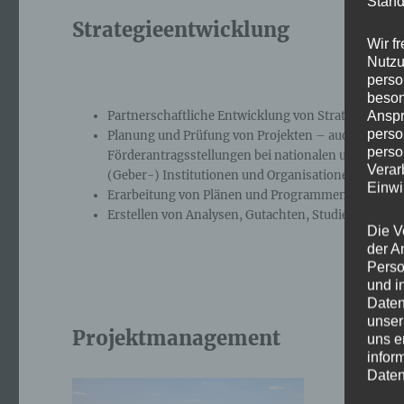
Stand
Strategieentwicklung
Wir f
Nutzu
perso
beson
Anspr
Partnerschaftliche Entwicklung von Strategien;
perso
Planung und Prüfung von Projekten – auch im Ra
perso
Förderantragsstellungen bei nationalen und intern
Verar
(Geber-) Institutionen und Organisationen;
Einwi
Erarbeitung von Plänen und Programmen;
Erstellen von Analysen, Gutachten, Studien.
Die V
der A
Perso
und i
Daten
unser
Projektmanagement
uns e
infor
Daten