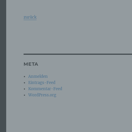
c)
zurück
Ver
au
Zu
Er
An
Ve
ei
META
Ve
Anmelden
Eintrags-Feed
d)
Kommentar-Feed
WordPress.org
Ei
pe
ei
e)