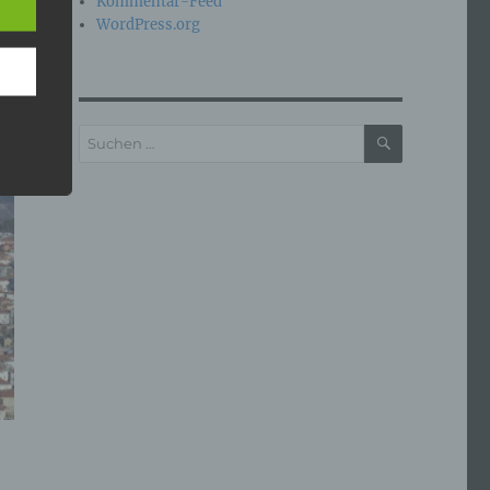
Kommentar-Feed
WordPress.org
SUCHEN
Suchen
e
nach:
che
ummer,
rellen
iche
tung