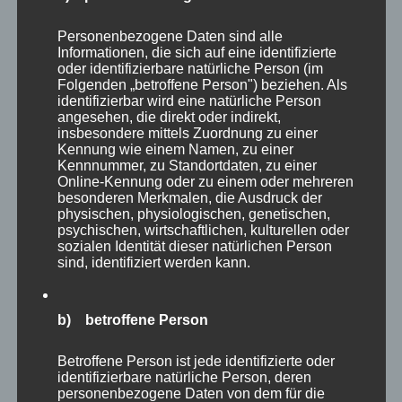
Projektmanagement für die städtebauliche
Entwicklungsmassnahme
Personenbezogene Daten sind alle
Informationen, die sich auf eine identifizierte
„Technologiegebiet Kleinmachnow“, Land
oder identifizierbare natürliche Person (im
Brandenburg
Folgenden „betroffene Person") beziehen. Als
identifizierbar wird eine natürliche Person
Städtebaulicher Rahmenplan für das
angesehen, die direkt oder indirekt,
„Technologiegebiet Kleinmachnow“,
insbesondere mittels Zuordnung zu einer
Kennung wie einem Namen, zu einer
einschl. Verkehrs- und Nutzungskonzept
Kennnummer, zu Standortdaten, zu einer
Verkehrsentwicklungsplan „Region Teltow“
Online-Kennung oder zu einem oder mehreren
besonderen Merkmalen, die Ausdruck der
Untersuchung Strassennetzverknüpfung
physischen, physiologischen, genetischen,
Dresden
psychischen, wirtschaftlichen, kulturellen oder
sozialen Identität dieser natürlichen Person
Bebauungspläne Kleinmachnow
sind, identifiziert werden kann.
Rahmenplan Ferch, Land Brandenburg
b) betroffene Person
Oktober 1989 – November 1990
Betroffene Person ist jede identifizierte oder
identifizierbare natürliche Person, deren
ASA-Stipendium der Carl-Duisberg-
personenbezogene Daten von dem für die