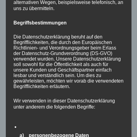
Initiativkreisverfahrens
alternativen Wegen, beispielsweise telefonisch, an
uns zu übermitteln.
Verkehrsgutachten für ein Wohn- und
Geschäftsgebäude an der Landsberger Allee
Begriffsbestimmungen
in Berlin – Friedrichshain
Verkehrskonzept Mahlsdorf, Berlin –
Die Datenschutzerklärung beruht auf den
Begrifflichkeiten, die durch den Europäischen
Hellersdorf
Richtlinien- und Verordnungsgeber beim Erlass
Verkehrsentwicklungsplanung Königs
der Datenschutz-Grundverordnung (DS-GVO)
verwendet wurden. Unsere Datenschutzerklärung
Wusterhausen
soll sowohl für die Öffentlichkeit als auch für
unsere Kunden und Geschäftspartner einfach
lesbar und verständlich sein. Um dies zu
gewährleisten, möchten wir vorab die verwendeten
Begrifflichkeiten erläutern.
Mai 1992 – Januar 1993
Wir verwenden in dieser Datenschutzerklärung
Projektingenieur
bei der DAUBER
unter anderem die folgenden Begriffe:
Ingenieurgesellschaft mbH in Kleinmachnow,
Land Brandenburg
a) personenbezogene Daten