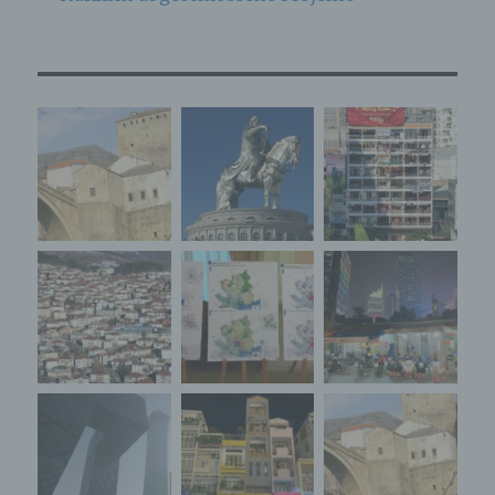
Verarbeitung von personenbezogenen Daten
entscheidet. Sind die Zwecke und Mittel dieser
Verarbeitung durch das Unionsrecht oder das
Recht der Mitgliedstaaten vorgegeben, so kann
der Verantwortliche beziehungsweise können
die bestimmten Kriterien seiner Benennung
nach dem Unionsrecht oder dem Recht der
Mitgliedstaaten vorgesehen werden.
h) Auftragsverarbeiter
Auftragsverarbeiter ist eine natürliche oder
juristische Person, Behörde, Einrichtung oder
andere Stelle, die personenbezogene Daten im
Auftrag des Verantwortlichen verarbeitet.
i) Empfänger
Empfänger ist eine natürliche oder juristische
Person, Behörde, Einrichtung oder andere
Stelle, der personenbezogene Daten