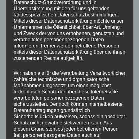
Baltica“ an der Frankfurter Allee im Bezirk
Datenschutz-Grundverordnung und in
Übereinstimmung mit den für uns geltenden
Friedrichshain, Berlin
landesspezifischen Datenschutzbestimmungen.
Parkraumkonzeption Königs Wusterhausen
Mittels dieser Datenschutzerklärung möchte unser
– Neubaugebiet, Land Brandenburg
Unternehmen die Öffentlichkeit über Art, Umfang
und Zweck der von uns erhobenen, genutzten und
Gutachten zur Verkehrsberuhigung im
verarbeiteten personenbezogenen Daten
Samariterviertel in Berlin – Friedrichshain
informieren. Ferner werden betroffene Personen
mittels dieser Datenschutzerklärung über die ihnen
Konzeption zur Schulwegsicherung in
zustehenden Rechte aufgeklärt.
Königs Wusterhausen
Neugestaltung der Verkehrsorganisation
Wir haben als für die Verarbeitung Verantwortlicher
und städtebauliche Gestaltung der
zahlreiche technische und organisatorische
Maßnahmen umgesetzt, um einen möglichst
Bölschestrasse in Friedrichshagen in Berlin
lückenlosen Schutz der über diese Internetseite
– Köpenick
verarbeiteten personenbezogenen Daten
sicherzustellen. Dennoch können Internetbasierte
Beratung von Bewohnern einer
Datenübertragungen grundsätzlich
Grosswohnsiedlung in Köpenick zu Fragen
Sicherheitslücken aufweisen, sodass ein absoluter
der Verkehrsberuhigung und zum
Schutz nicht gewährleistet werden kann. Aus
diesem Grund steht es jeder betroffenen Person
Parkraummanagement im Rahmen eines
frei, personenbezogene Daten auch auf