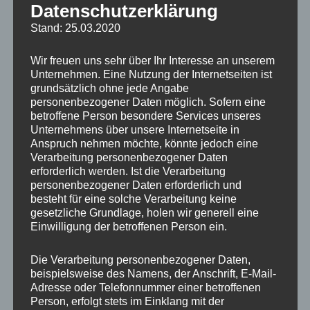
Flächennutzungsplan mit integriertem
Datenschutzerklärung
Landschaftsplan für das Amt Letschin, Land
Stand: 25.03.2020
Brandenburg
Wir freuen uns sehr über Ihr Interesse an unserem
Unternehmen. Eine Nutzung der Internetseiten ist
grundsätzlich ohne jede Angabe
Februar 1993 – September 1994
personenbezogener Daten möglich. Sofern eine
betroffene Person besondere Services unseres
Unternehmens über unsere Internetseite in
Leiter des Aufgabenbereiches Raumplanung
Anspruch nehmen möchte, könnte jedoch eine
und konzeptionelle Verkehrsplan
ung
bei der
Verarbeitung personenbezogener Daten
erforderlich werden. Ist die Verarbeitung
Stadtraum – Gesellschaft für Raumplanung,
personenbezogener Daten erforderlich und
Städtebau und Verkehrstechnik mbH, Berlin
besteht für eine solche Verarbeitung keine
gesetzliche Grundlage, holen wir generell eine
Einwilligung der betroffenen Person ein.
Gemeindeübergreifende
Entwicklungsplanung für das Amt
Die Verarbeitung personenbezogener Daten,
Löwenberg, Land Brandenburg
beispielsweise des Namens, der Anschrift, E-Mail-
Adresse oder Telefonnummer einer betroffenen
Verkehrsgutachten für das Vorhaben „Porta
Person, erfolgt stets im Einklang mit der